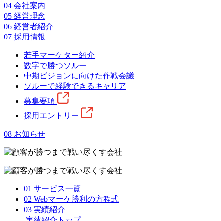
04
会社案内
05
経営理念
06
経営者紹介
07
採用情報
若手マーケター紹介
数字で勝つソルー
中期ビジョンに向けた作戦会議
ソルーで経験できるキャリア
募集要項
採用エントリー
08
お知らせ
01
サービス一覧
02
Webマーケ勝利の方程式
03
実績紹介
実績紹介トップ