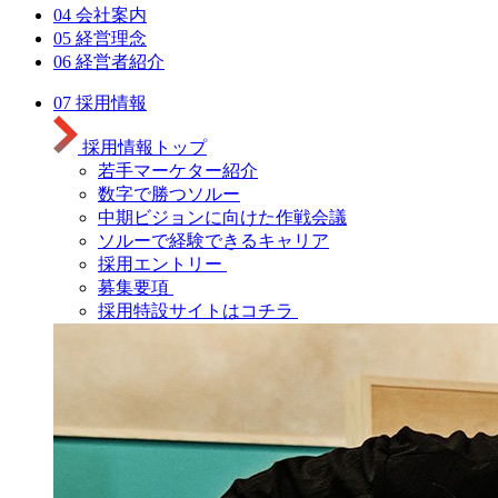
04
会社案内
05
経営理念
06
経営者紹介
07
採用情報
採用情報トップ
若手マーケター紹介
数字で勝つソルー
中期ビジョンに向けた作戦会議
ソルーで経験できるキャリア
採用エントリー
募集要項
採用特設サイトはコチラ